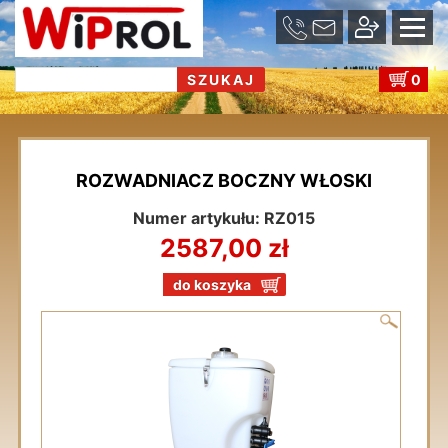
se
u
0
ROZWADNIACZ BOCZNY WŁOSKI
Numer artykułu: RZ015
2587,00 zł
do koszyka