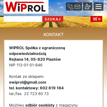
se
u
0
KONTAKT
WIPROL Spółka z ograniczoną
odpowiedzialnością
Rejtana 14, 05-820 Piastów
NIP 113-01-01-846
Kontak ze sklepem:
ewiprol@gmail.com
tel. kontaktowy: 602 619 184
tel./fax 22 723 60 73
Możliwy
odbiór osobisty
z magazynu