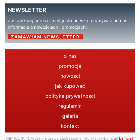
NEWSLETTER
Zostaw swój adres e-mail, jeśli chcesz otrzymywać od nas
informacje o nowościach i promocjach:
ZAMAWIAM NEWSLETTER
o nas
promocje
nowości
jak kupować
polityka prywatności
regulamin
galeria
kontakt
WIPROL 2011. Wszelkie prawa zastrzeżone. Projekt i wykonanie
Lemon IT