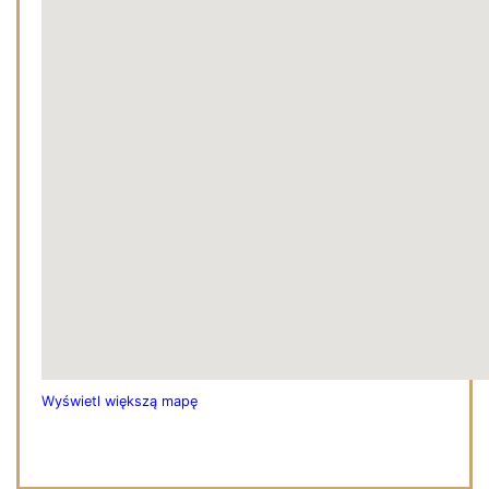
Wyświetl większą mapę
gmf factory
fake rolex
replica Rolex submariner
IGET moon