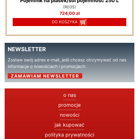
Pojemnik na piasek/sól pojemność 250 L
(R035)
724,00 zł
DO KOSZYKA
NEWSLETTER
Zostaw swój adres e-mail, jeśli chcesz otrzymywać od nas
informacje o nowościach i promocjach:
ZAMAWIAM NEWSLETTER
o nas
promocje
nowości
jak kupować
polityka prywatności