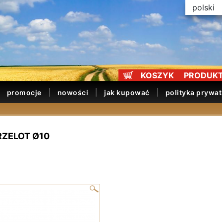
polski
KOSZYK
PRODUKT
promocje
nowości
jak kupować
polityka prywa
RZELOT Ø10