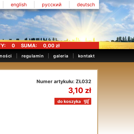
english
русский
deutsch
Y:
0
SUMA:
0,00 zł
tności
regulamin
galeria
kontakt
Numer artykułu: ZŁ032
3,10 zł
do koszyka