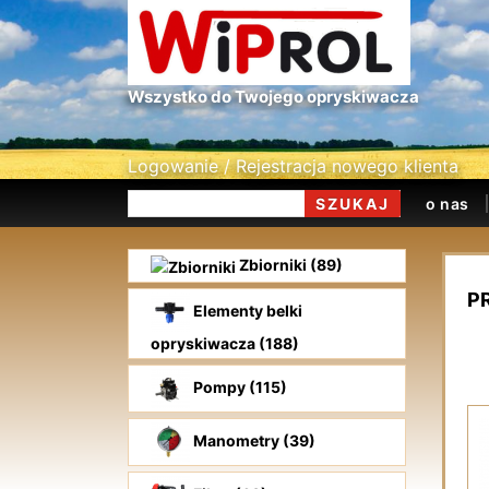
Wszystko do Twojego opryskiwacza
Logowanie
/
Rejestracja nowego klienta
o nas
Zbiorniki (89)
P
Elementy belki
opryskiwacza (188)
Pompy (115)
Manometry (39)