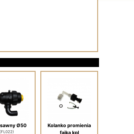
 ssawny Ø50
Kolanko promienia
(FL022)
fajka kpl