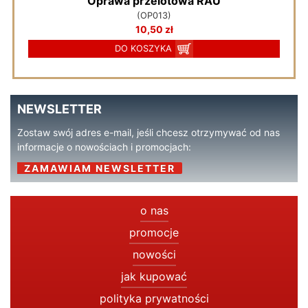
Oprawa przelotowa RAU
(OP013)
10,50 zł
DO KOSZYKA
NEWSLETTER
Zostaw swój adres e-mail, jeśli chcesz otrzymywać od nas
informacje o nowościach i promocjach:
ZAMAWIAM NEWSLETTER
o nas
promocje
nowości
jak kupować
polityka prywatności