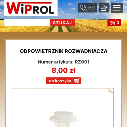
se
u
0
ODPOWIETRZNIK ROZWADNIACZA
Numer artykułu: RZ001
8,00 zł
do koszyka