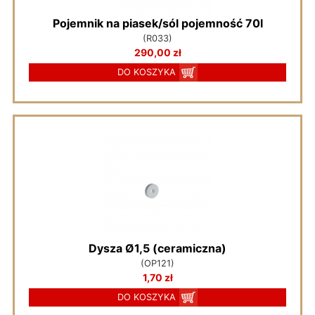
Pojemnik na piasek/sól pojemność 70l
(R033)
290,00 zł
DO KOSZYKA
Dysza Ø1,5 (ceramiczna)
(OP121)
1,70 zł
DO KOSZYKA