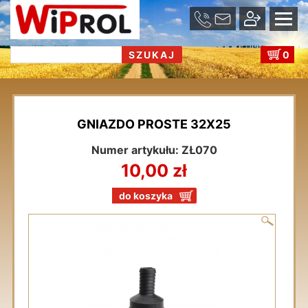
se
u
0
GNIAZDO PROSTE 32X25
Numer artykułu: ZŁ070
10,00 zł
do koszyka