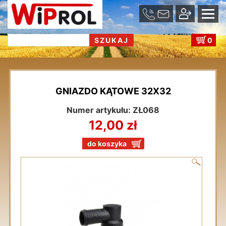
se
u
0
GNIAZDO KĄTOWE 32X32
Numer artykułu: ZŁ068
12,00 zł
do koszyka