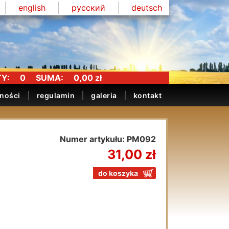
english
русский
deutsch
Y:
0
SUMA:
0,00 zł
tności
regulamin
galeria
kontakt
Numer artykułu: PM092
31,00 zł
do koszyka