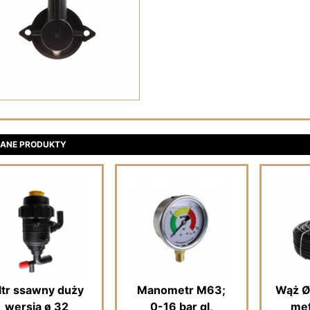
ANE PRODUKTY
iltr ssawny duży
Manometr M63;
Wąż Ø
wersja ø 32
0-16 bar gl,
met