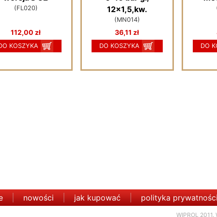
(FL020)
12x1,5,kw.
(MN014)
112,00 zł
36,11 zł
DO KOSZYKA
DO KOSZYKA
DO K
e
nowości
jak kupować
polityka prywatnośc
WIPROL 2011. 