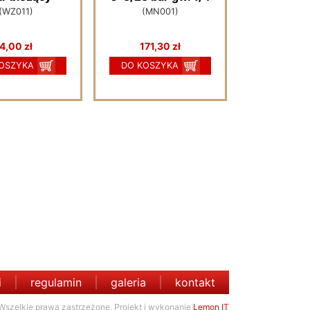
(WZ011)
(MN001)
4,00 zł
171,30 zł
OSZYKA
DO KOSZYKA
i
regulamin
galeria
kontakt
Wszelkie prawa zastrzeżone. Projekt i wykonanie
Lemon IT