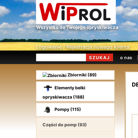
Wszystko do Twojego opryskiwacza
Logowanie
/
Rejestracja nowego klienta
o nas
Zbiorniki (89)
D
Elementy belki
opryskiwacza (188)
Pompy (115)
Części do pomp (93)